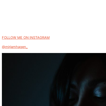
FOLLOW ME ON INSTAGRAM
@mirjamhagen_