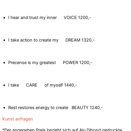
I hear and trust my inner VOICE
1200,-
I take action to create my DREAM
1320,-
Precense is my greatest POWER
1200,-
I take CARE of myself
1440,-
Rest restores energy to create BEAUTY
1240,-
Kunst anfragen
*Der angegeben Preis bezieht sich auf Alu Dibond gedruckte