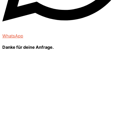
WhatsApp
Danke für deine Anfrage.
Ich melde mich asap bei Dir! Wenn du magst, kannst du gerne
inzwischen auf meinem YouTube-Kanal oder Blog stöbern oder
dir meine, aktuellen Beiträge auf Instagram anschauen.
Lieben Gruß, Mirjam